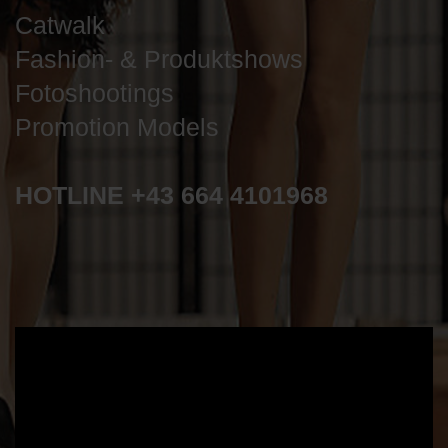
Catwalk
Fashion- & Produktshows
Fotoshootings
Promotion Models
HOTLINE +43 664 4101968