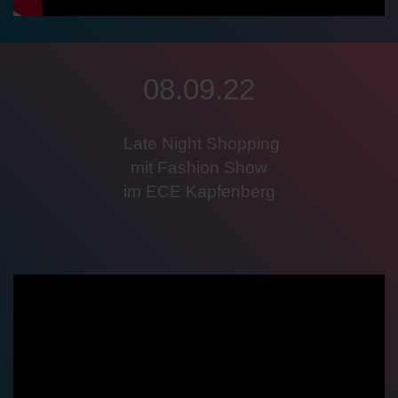
08.09.22
Late Night Shopping
mit Fashion Show
im ECE Kapfenberg