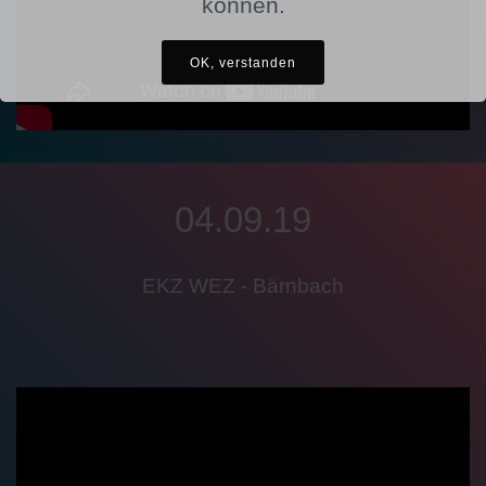
können.
OK, verstanden
04.09.19
EKZ WEZ - Bärnbach