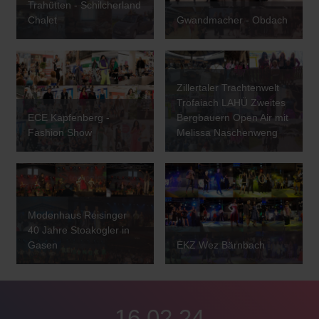
Trahütten - Schilcherland
Chalet
Gwandmacher - Obdach
Zillertaler Trachtenwelt
Trofaiach LAHÜ Zweites
ECE Kapfenberg -
Bergbauern Open Air mit
Fashion Show
Melissa Naschenweng
Modenhaus Reisinger
40 Jahre Stoakogler in
Gasen
EKZ Wez Bärnbach
16.02.24